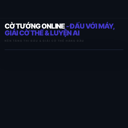
CỜ TƯỚNG ONLINE
- ĐẤU VỚI MÁY,
GIẢI CỜ THẾ & LUYỆN AI
NỀN TẢNG THI ĐẤU & GIẢI CỜ THẾ HÀNG ĐẦU