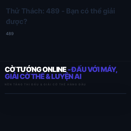
Thử Thách: 489 - Bạn có thể giải
được?
489
CỜ TƯỚNG ONLINE
- ĐẤU VỚI MÁY,
GIẢI CỜ THẾ & LUYỆN AI
NỀN TẢNG THI ĐẤU & GIẢI CỜ THẾ HÀNG ĐẦU